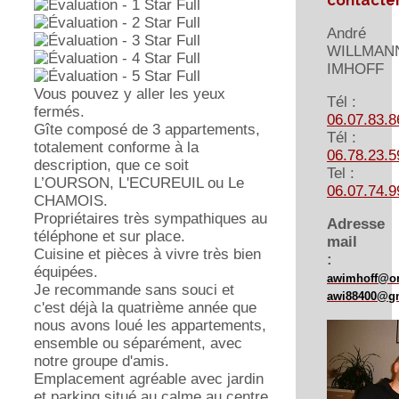
contacte
André
WILLMAN
IMHOFF
Vous pouvez y aller les yeux
Tél :
fermés.
06.07.83.8
Gîte composé de 3 appartements,
Tél :
totalement conforme à la
06.78.23.5
description, que ce soit
Tel :
L’OURSON, L'ECUREUIL ou Le
06.07.74.9
CHAMOIS.
Propriétaires très sympathiques au
Adresse
téléphone et sur place.
mail
Cuisine et pièces à vivre très bien
:
équipées.
awimhoff@or
Je recommande sans souci et
awi88400@g
c'est déjà la quatrième année que
nous avons loué les appartements,
ensemble ou séparément, avec
notre groupe d'amis.
Emplacement agréable avec jardin
et parking situé au calme au centre