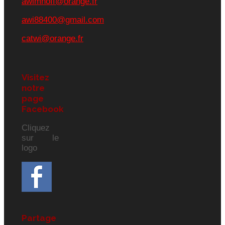
awimhoff@orange.fr
awi88400@gmail.com
catwi@orange.fr
Visitez
notre
page
Facebook
Cliquez
sur le
logo
Partage