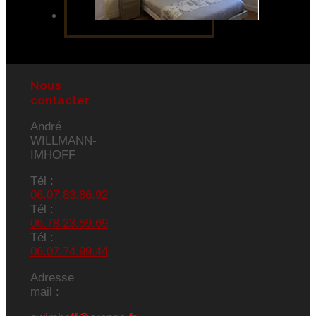
Nous
contacter
André
WILLMANN-
IMHOFF
Tél :
06.07.83.86.92
Tél :
06.78.23.59.69
Tél :
06.07.74.99.44
Adresse
mail :