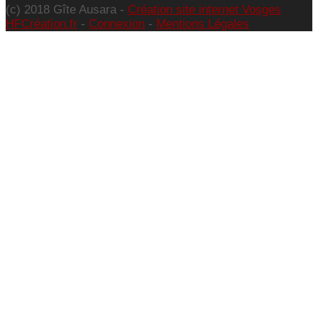
(c) 2018 Gîte Ausara -
Création site internet Vosges
HFCréation.fr
-
Connexion
-
Mentions Légales