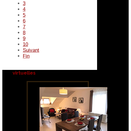
3
4
5
6
7
8
9
10
Suivant
Fin
virtuelles