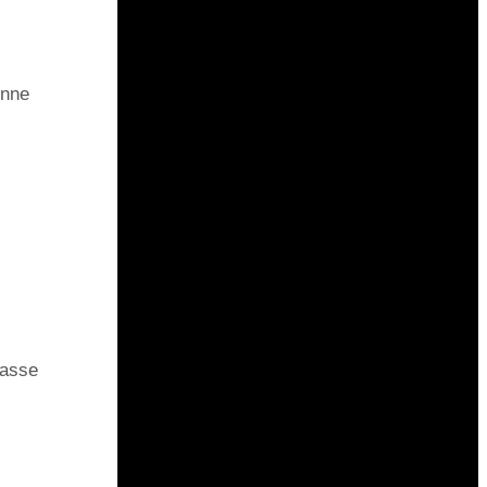
onne
rasse