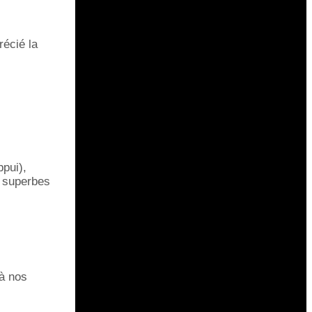
écié la
ppui),
r superbes
à nos