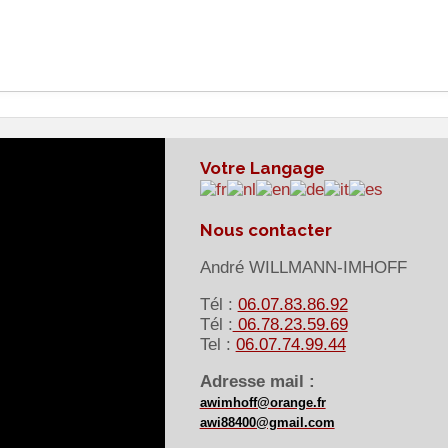
Votre Langage
Nous contacter
André WILLMANN-IMHOFF
Tél :
06.07.83.86.92
Tél :
06.78.23.59.69
Tel :
06.07.74.99.44
Adresse mail :
awimhoff@orange.fr
awi88400@gmail.com