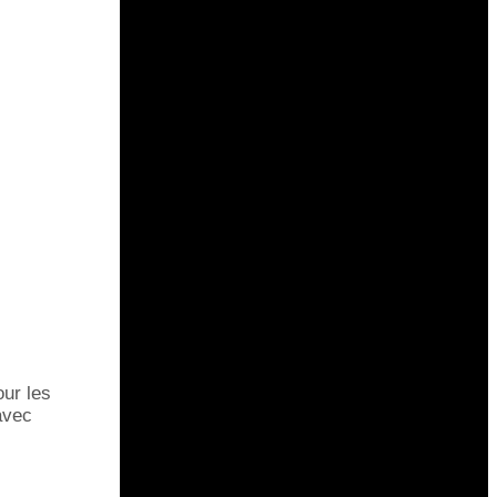
our les
 avec